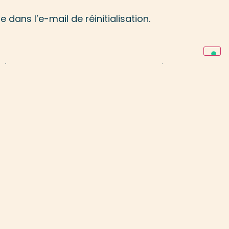
dans l’e-mail de réinitialisation.
éfiniment. Cela permet de reconnaître
file de modération.
ent les données personnelles indiquées
ns personnelles à tout moment (à
es informations.
z demander à recevoir un fichier
elles que vous nous avez fournies.
rnant. Cela ne prend pas en compte
.