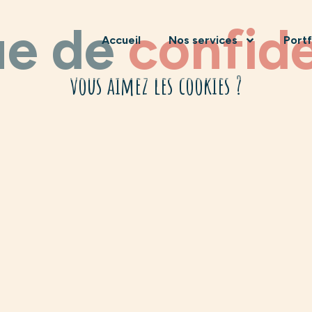
ue de
confide
Accueil
Nos services
Portf
vous aimez les cookies ?