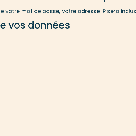
e votre mot de passe, votre adresse IP sera incluse 
de vos données
ommentaire et ses métadonnées sont conservés ind
entaires suivants au lieu de les laisser dans la 
notre site (le cas échéant), nous stockons égalem
vent voir, modifier ou supprimer leurs informatio
stionnaires du site peuvent aussi voir et modifier c
vez sur vos données
z laissé des commentaires sur le site, vous pouve
lles que nous possédons à votre sujet, incluant c
uppression des données personnelles vous conce
stratives, légales ou pour des raisons de sécurité