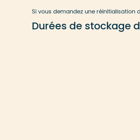
Si vous demandez une réinitialisation d
Durées de stockage 
Si vous laissez un commentaire, le c
et approuver automatiquement les comm
Pour les comptes qui s’inscrivent sur 
dans leur profil. Tous les comptes peu
l’exception de leur identifiant). Les ge
Les droits que vous a
Si vous avez un compte ou si vous ave
contenant toutes les données personne
Vous pouvez également demander la s
les données stockées à des fins admini